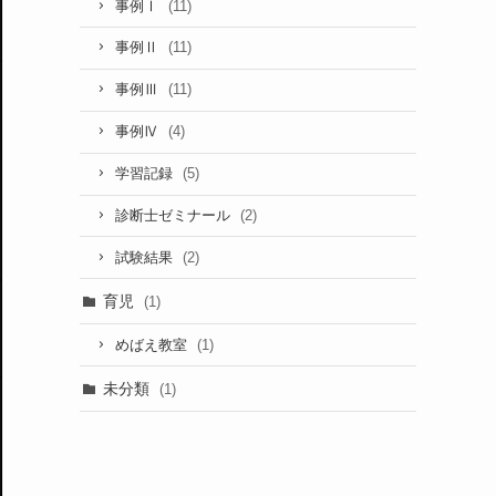
(11)
事例Ⅰ
(11)
事例Ⅱ
(11)
事例Ⅲ
(4)
事例Ⅳ
(5)
学習記録
(2)
診断士ゼミナール
(2)
試験結果
育児
(1)
(1)
めばえ教室
未分類
(1)