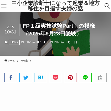
中小企業診断士になって起業＆地方
移住を目指す夫婦の話
FP１級実技試験PartⅠの模様
2025
10/31
（2025年9月28日受験）
2025年10月31日
2025年10月31日
FP1級
ホーム
FP1級