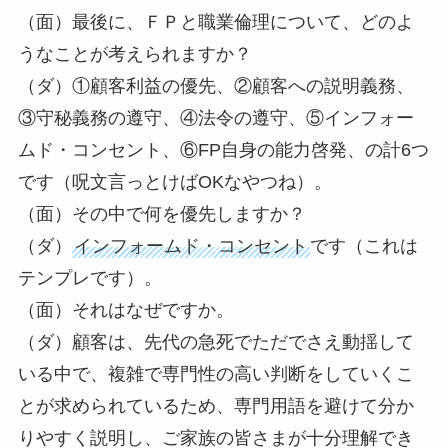
（面）最後に、ＦＰと職業倫理について、どのよ
うなことが考えられますか？
（ダ）①顧客利益の優先、②顧客への説明義務、
③守秘義務の遵守、④法令の遵守、⑤インフォー
ムド・コンセント、⑥FP自身の能力啓発、の計6つ
です（呪文言っとけばOKなやつね）。
（面）その中で何を優先しますか？
（ダ）
インフォームド・コンセント
です（これは
テンプレです）。
（面）それはなぜですか。
（ダ）顧客は、先代の急死でただでさえ動揺して
いる中で、複雑で専門性の高い判断をしていくこ
とが求められているため、専門用語を避けて分か
りやすく説明し、ご家族の皆さまが十分理解でき