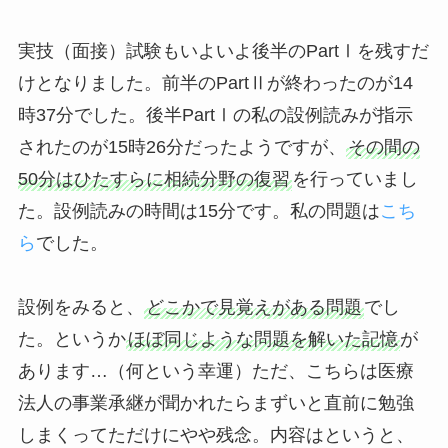
実技（面接）試験もいよいよ後半のPartⅠを残すだ
けとなりました。前半のPartⅡが終わったのが14
時37分でした。後半PartⅠの私の設例読みが指示
されたのが15時26分だったようですが、
その間の
50分はひたすらに相続分野の復習
を行っていまし
た。設例読みの時間は15分です。私の問題は
こち
ら
でした。
設例をみると、
どこかで見覚えがある問題
でし
た。というか
ほぼ同じような問題を解いた記憶
が
あります…（何という幸運）ただ、こちらは医療
法人の事業承継が聞かれたらまずいと直前に勉強
しまくってただけにやや残念。内容はというと、